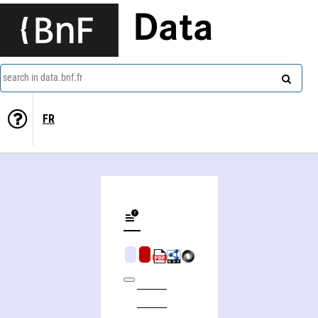
Data
search in data.bnf.fr
FR