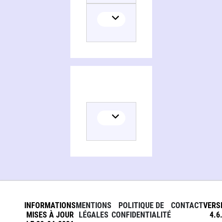
INFORMATIONS
MENTIONS
POLITIQUE DE
CONTACT
VERS
MISES À JOUR
LÉGALES
CONFIDENTIALITÉ
4.6