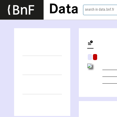
Data
search in data.bnf.fr