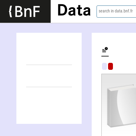
Data
search in data.bnf.fr