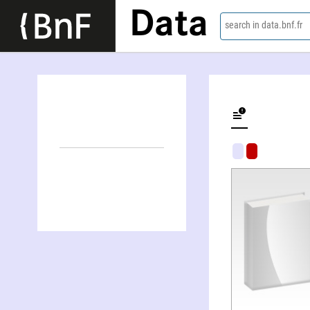
Data
search in data.bnf.fr