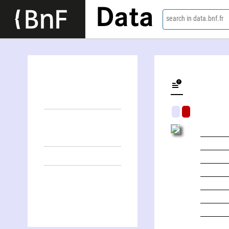
Data
search in data.bnf.fr