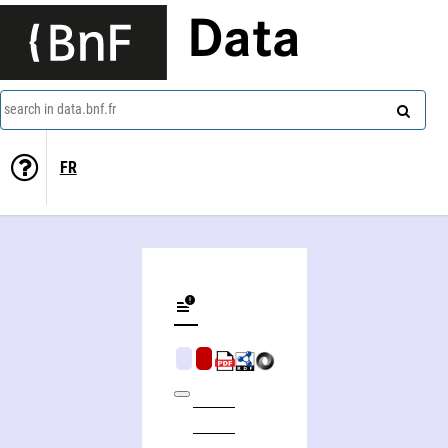
Data
search in data.bnf.fr
FR