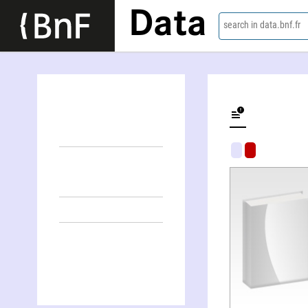
Data
search in data.bnf.fr