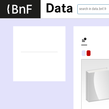
Data
search in data.bnf.fr