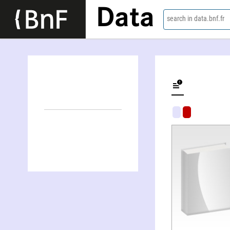
Data
search in data.bnf.fr