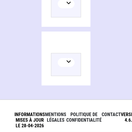
Problèmes et services sociaux. Criminologie
INFORMATIONS
MENTIONS
POLITIQUE DE
CONTACT
VERS
MISES À JOUR
LÉGALES
CONFIDENTIALITÉ
4.6
LE 28-04-2026