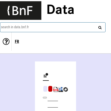
Data
search in data.bnf.fr
FR