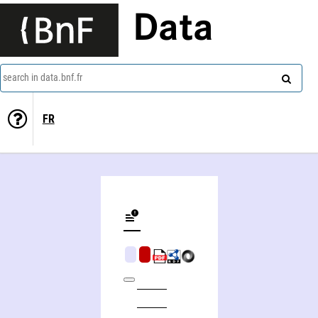
Data
search in data.bnf.fr
FR