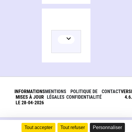
INFORMATIONS
MENTIONS
POLITIQUE DE
CONTACT
VERS
MISES À JOUR
LÉGALES
CONFIDENTIALITÉ
4.6
LE 28-04-2026
Tout accepter
Tout refuser
Personnaliser