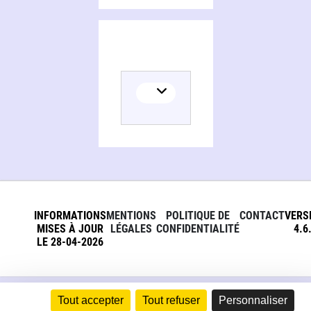
INFORMATIONS
MENTIONS
POLITIQUE DE
CONTACT
VERS
MISES À JOUR
LÉGALES
CONFIDENTIALITÉ
4.6
LE 28-04-2026
Tout accepter
Tout refuser
Personnaliser