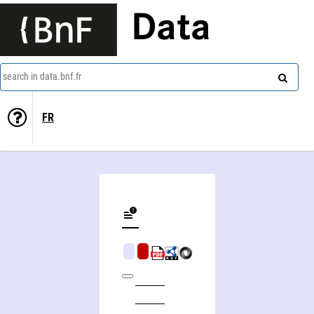
Data
search in data.bnf.fr
FR