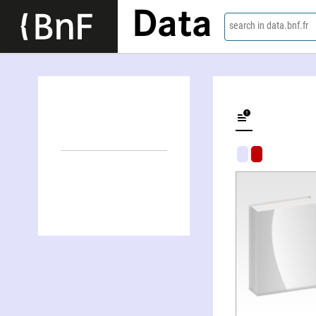
Data
search in data.bnf.fr