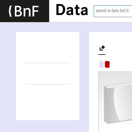
Data
search in data.bnf.fr