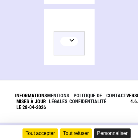
INFORMATIONS
MENTIONS
POLITIQUE DE
CONTACT
VERS
MISES À JOUR
LÉGALES
CONFIDENTIALITÉ
4.6
LE 28-04-2026
Tout accepter
Tout refuser
Personnaliser