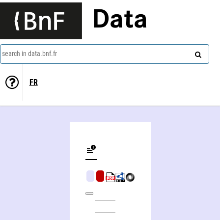
Data
search in data.bnf.fr
FR