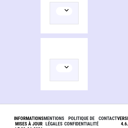
INFORMATIONS
MENTIONS
POLITIQUE DE
CONTACT
VERS
MISES À JOUR
LÉGALES
CONFIDENTIALITÉ
4.6