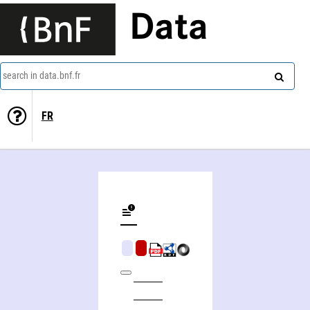
Data
search in data.bnf.fr
FR