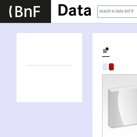
Data
search in data.bnf.fr