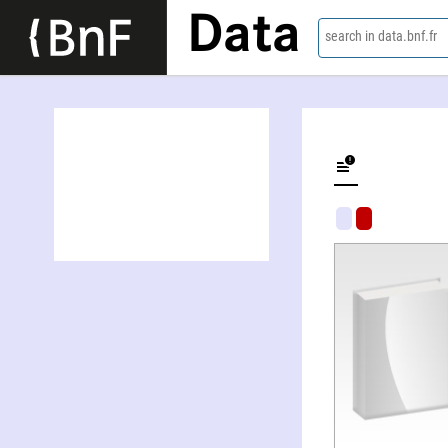
Data
search in data.bnf.fr