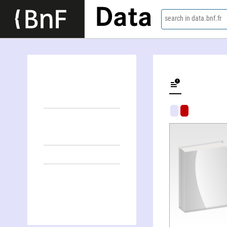
Data
search in data.bnf.fr