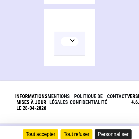
INFORMATIONS
MENTIONS
POLITIQUE DE
CONTACT
VERS
MISES À JOUR
LÉGALES
CONFIDENTIALITÉ
4.6
LE 28-04-2026
Tout accepter
Tout refuser
Personnaliser