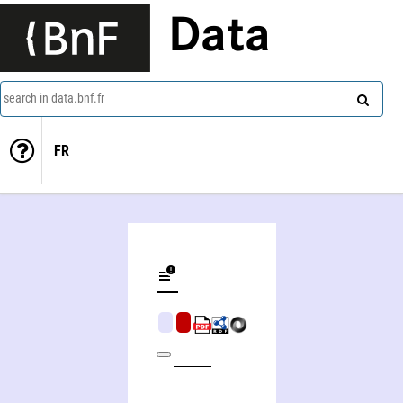
Data
search in data.bnf.fr
FR