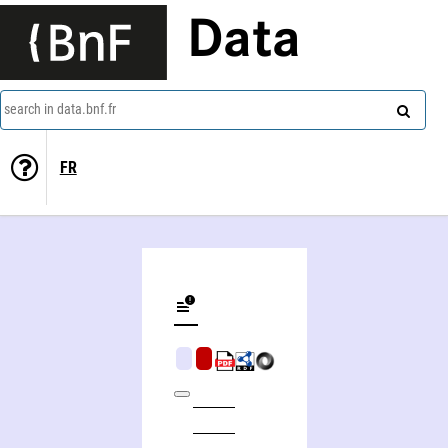
Data
search in data.bnf.fr
FR