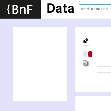
Data
search in data.bnf.fr