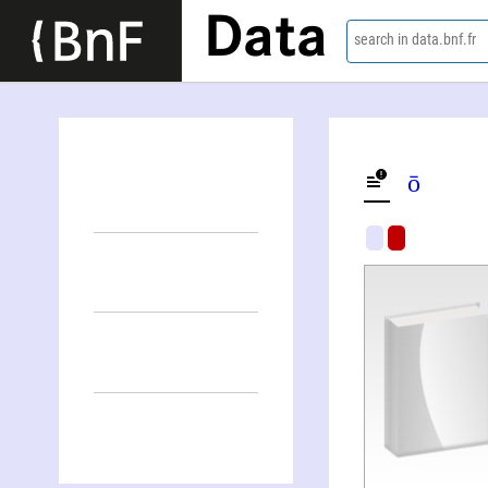
Data
search in data.bnf.fr
Pōru-Rui Kūshū (1879-1959)