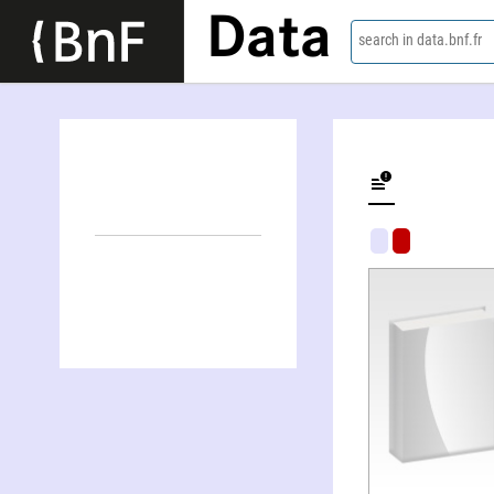
Data
search in data.bnf.fr