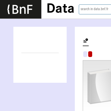
Data
search in data.bnf.fr