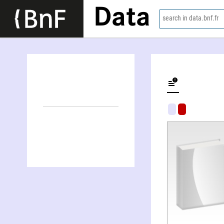
Data
search in data.bnf.fr