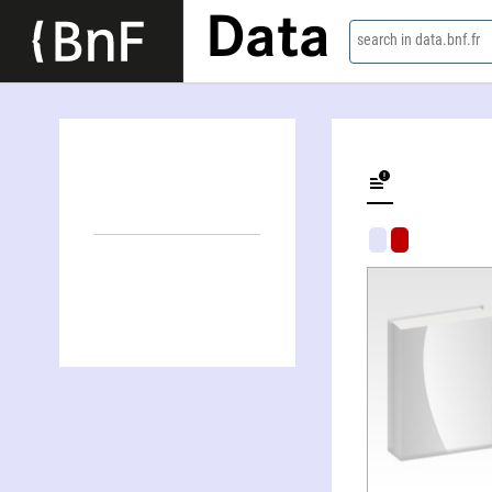
Data
search in data.bnf.fr