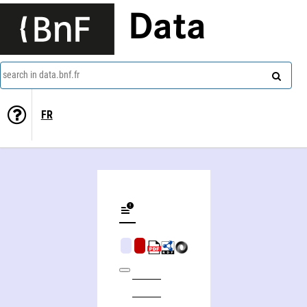
Data
search in data.bnf.fr
FR