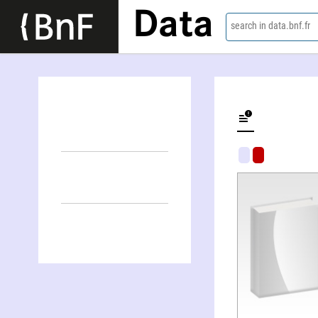
Data
search in data.bnf.fr