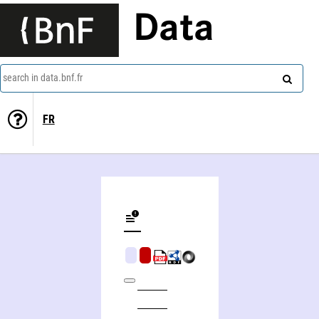
Data
search in data.bnf.fr
FR