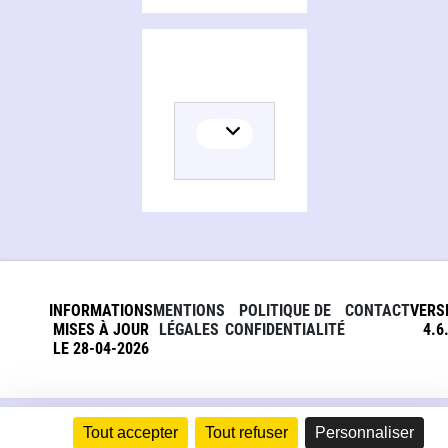
INFORMATIONS
MENTIONS
POLITIQUE DE
CONTACT
VERS
MISES À JOUR
LÉGALES
CONFIDENTIALITÉ
4.6
LE 28-04-2026
Tout accepter
Tout refuser
Personnaliser