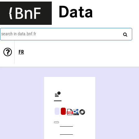
Data
search in data.bnf.fr
FR