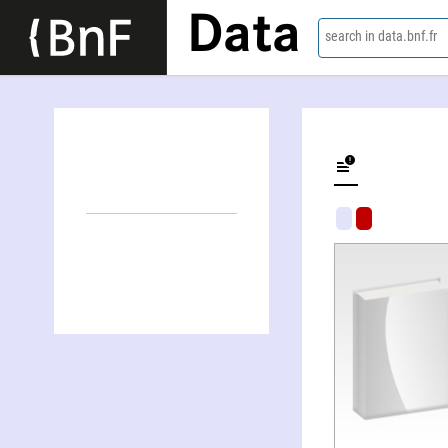
Data
search in data.bnf.fr