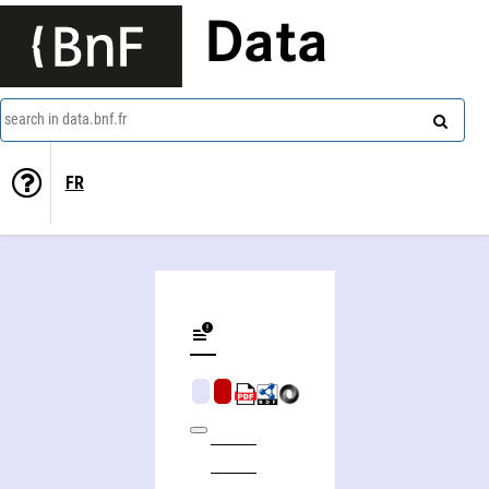
Data
search in data.bnf.fr
FR