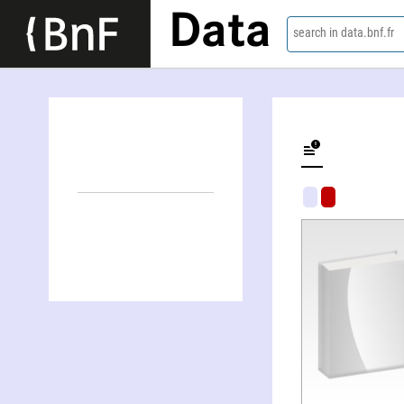
Data
search in data.bnf.fr