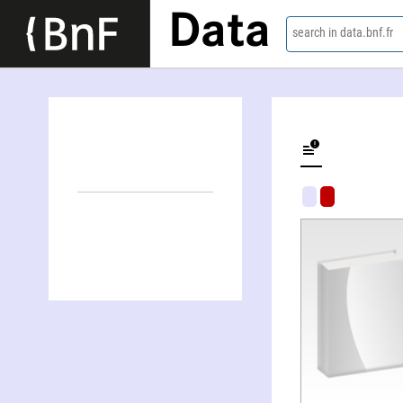
Data
search in data.bnf.fr