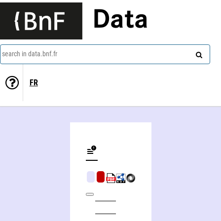
Data
search in data.bnf.fr
FR