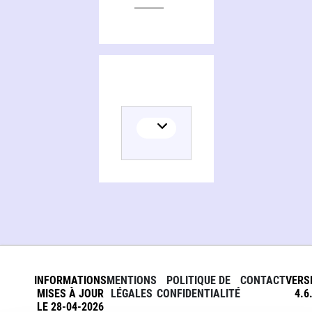
INFORMATIONS
MENTIONS
POLITIQUE DE
CONTACT
VERS
MISES À JOUR
LÉGALES
CONFIDENTIALITÉ
4.6
LE 28-04-2026