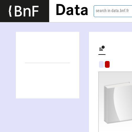
Data
search in data.bnf.fr