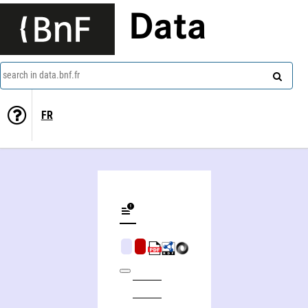
Data
search in data.bnf.fr
FR