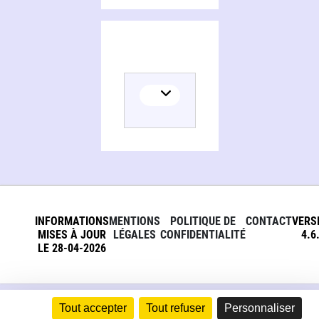
INFORMATIONS
MENTIONS
POLITIQUE DE
CONTACT
VERS
MISES À JOUR
LÉGALES
CONFIDENTIALITÉ
4.6
LE 28-04-2026
Tout accepter
Tout refuser
Personnaliser