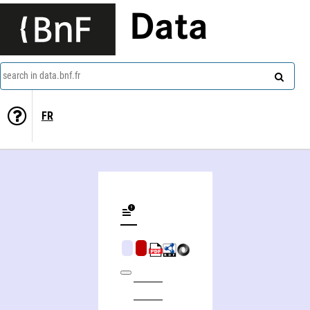
Data
search in data.bnf.fr
FR