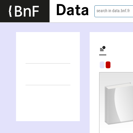
Data
search in data.bnf.fr