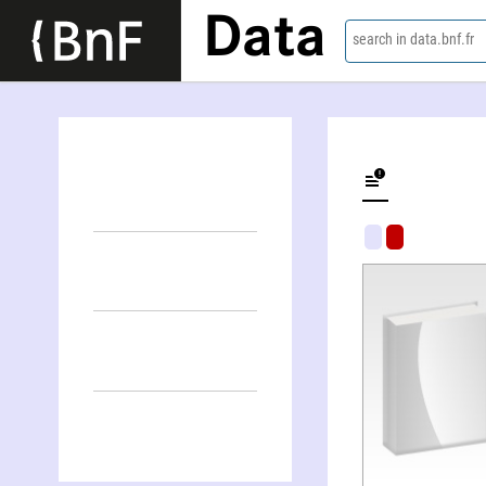
Data
search in data.bnf.fr