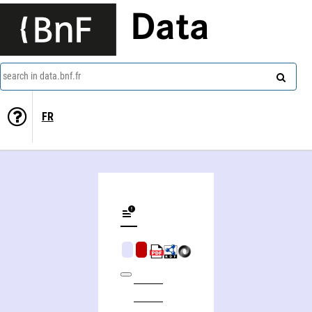
Data
search in data.bnf.fr
FR