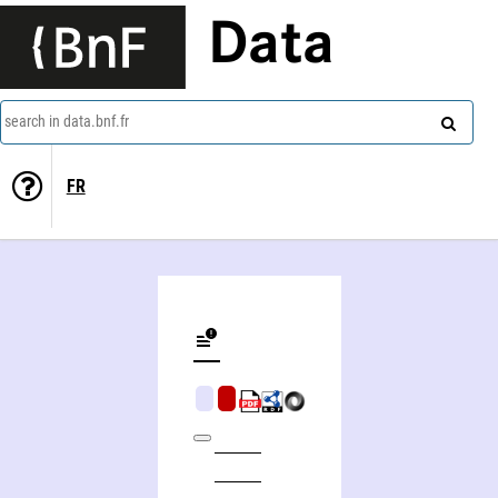
Data
search in data.bnf.fr
FR