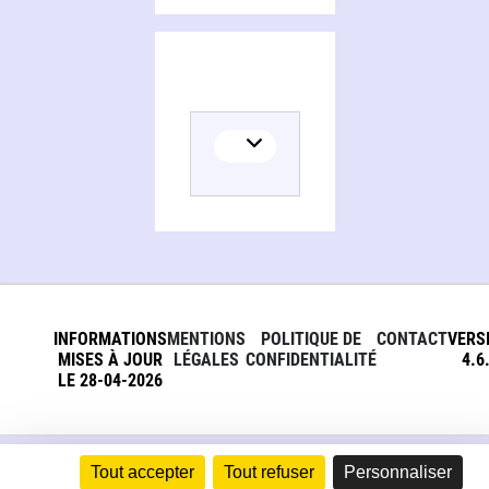
INFORMATIONS
MENTIONS
POLITIQUE DE
CONTACT
VERS
MISES À JOUR
LÉGALES
CONFIDENTIALITÉ
4.6
LE 28-04-2026
Tout accepter
Tout refuser
Personnaliser