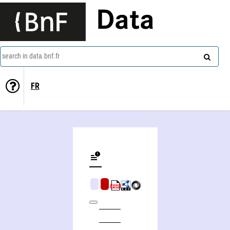
Data
search in data.bnf.fr
FR