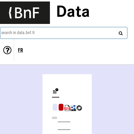
Data
search in data.bnf.fr
FR