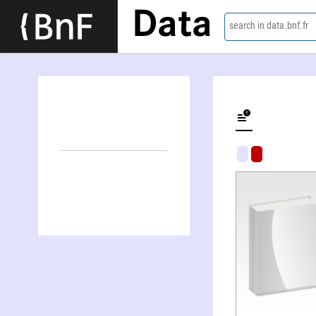
Data
search in data.bnf.fr