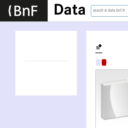
Data
search in data.bnf.fr