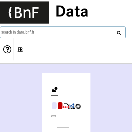
Data
search in data.bnf.fr
FR