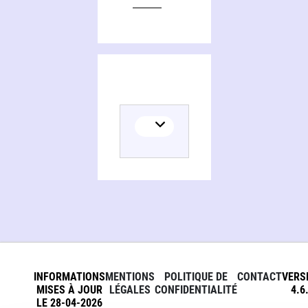
INFORMATIONS
MENTIONS
POLITIQUE DE
CONTACT
VERS
MISES À JOUR
LÉGALES
CONFIDENTIALITÉ
4.6
LE 28-04-2026