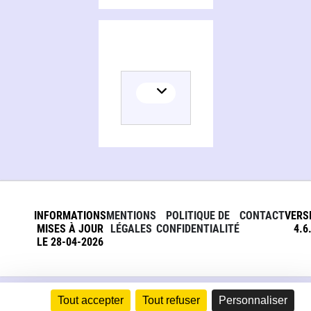
INFORMATIONS
MENTIONS
POLITIQUE DE
CONTACT
VERS
MISES À JOUR
LÉGALES
CONFIDENTIALITÉ
4.6
LE 28-04-2026
Tout accepter
Tout refuser
Personnaliser