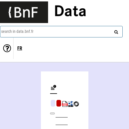
Data
search in data.bnf.fr
FR