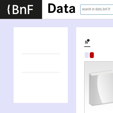
Data
search in data.bnf.fr